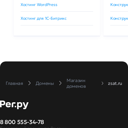
Хостинг WordPress
Конструк
Хостинг для 1C-Битрикс
Конструк
Магазин
Главная
Домены
zsat.ru
доменов
8 800 555-34-78